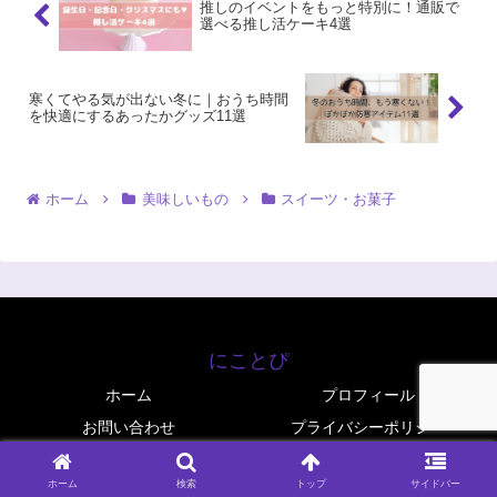
推しのイベントをもっと特別に！通販で
選べる推し活ケーキ4選
寒くてやる気が出ない冬に｜おうち時間
を快適にするあったかグッズ11選
ホーム
美味しいもの
スイーツ・お菓子
にことぴ
ホーム
プロフィール
お問い合わせ
プライバシーポリシー
© 2025 にことぴ.
ホーム
検索
トップ
サイドバー