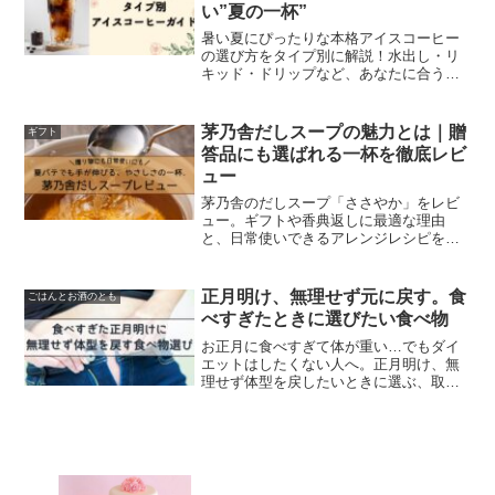
い”夏の一杯”
暑い夏にぴったりな本格アイスコーヒー
の選び方をタイプ別に解説！水出し・リ
キッド・ドリップなど、あなたに合う一
杯が見つかります。
茅乃舎だしスープの魅力とは｜贈
ギフト
答品にも選ばれる一杯を徹底レビ
ュー
茅乃舎のだしスープ「ささやか」をレビ
ュー。ギフトや香典返しに最適な理由
と、日常使いできるアレンジレシピを紹
介します。
正月明け、無理せず元に戻す。食
ごはんとお酒のとも
べすぎたときに選びたい食べ物
お正月に食べすぎて体が重い…でもダイ
エットはしたくない人へ。正月明け、無
理せず体型を戻したいときに選ぶ、取り
入れやすい食べ物ジャンルを紹介しま
す。