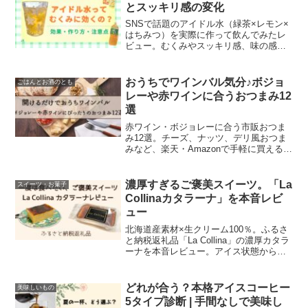
とスッキリ感の変化
SNSで話題のアイドル水（緑茶×レモン×
はちみつ）を実際に作って飲んでみたレ
ビュー。むくみやスッキリ感、味の感
想、作り方や飲むタイミング、注意点ま
で体験ベースで詳しく紹介します。
おうちでワインバル気分♪ボジョ
ごはんとお酒のとも
レーや赤ワインに合うおつまみ12
選
赤ワイン・ボジョレーに合う市販おつま
み12選。チーズ、ナッツ、デリ風おつま
みなど、楽天・Amazonで手軽に買える人
気商品を紹介。家飲みやホームパーティ
ーにおすすめ。開けるだけで手軽にワイ
ンバル気分を楽しめます。
濃厚すぎるご褒美スイーツ。「La
スイーツ・お菓子
Collinaカタラーナ」を本音レビ
ュー
北海道産素材×生クリーム100％。ふるさ
と納税返礼品「La Collina」の濃厚カタラ
ーナを本音レビュー。アイス状態からと
ろける瞬間まで堪能できるご褒美スイー
ツです。
どれが合う？本格アイスコーヒー
美味しいもの
5タイプ診断 | 手間なしで美味し