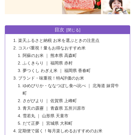
目次
楽天ふるさと納税 お米を選ぶときの注意点
コスパ重視！量もお得なおすすめ米
阿蘇のお米 ｜ 熊本県 高森町
ふくきらり ｜ 福岡県 赤村
夢つくし わぎえ米 ｜ 福岡県 香春町
ブランド・味重視！特A評価のお米
ゆめぴりか・ななつぼし食べ比べ ｜ 北海道 妹背牛
町
さがびより ｜ 佐賀県 上峰町
青天の霹靂 ｜ 青森県 五所川原市
雪若丸 ｜ 山形県 天童市
だて正夢 ｜ 宮城県 大和町
定期便で届く！毎月楽しめるおすすめのお米