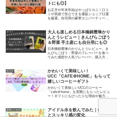
トにも◎】
お正月や年末年始はやっぱりカニ！口コ
ミや実績で安心できる通販ショップ11選
を厳選。自宅用の豪華カニパーティーか
らギフトにも喜ばれる人気店まで、失敗
しない選び方のポイントもあわせて紹介
します。
大人も楽しめる日本橋錦豊琳かり
ギフト
んとうレビュー｜きんぴらごぼう
＆野菜 手土産にも自分用にも◎
日本橋錦豊琳のかりんとうレビュー。き
んぴらごぼう・野菜のフレーバーを食べ
てみた感想や人気フレーバー、購入方法
も紹介します。手土産にも自分用にもぴ
ったりな一品です。
かわいくて美味しい！
ギフト
UCC「CAFE＠HOME」もらって
嬉しいコーヒーギフト
かわいくて美味しいUCCのコーヒー
「cafe＠home」を実際にもらったレビュ
ー！ギフトにもぴったりな理由や魅力を
本音でご紹介します。
アイドル水を飲んでみた｜むくみ
美味しいもの
とスッキリ感の変化