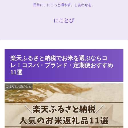
日常に、にこっと増やす。しあわせを。
にことぴ
楽天ふるさと納税でお米を選ぶならコ
レ！コスパ・ブランド・定期便おすすめ
11選
ごはんとお酒のとも