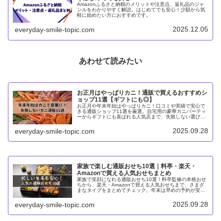
Amazonふるさと納税のメリットや注意点、返礼品のジャ
ンルをわかりやすく解説。はじめてでも安心！少額から気
軽に始めたい方におすすめです。
2025.12.05
everyday-smile-topic.com
あわせて読みたい
お正月はやっぱりカニ！通販で買えるおすすめシ
ョップ11選【ギフトにも◎】
お正月や年末年始はやっぱりカニ！口コミや実績で安心で
きる通販ショップ11選を厳選。自宅用の豪華カニパーティ
ーからギフトにも喜ばれる人気店まで、失敗しない選び方
のポイントもあわせて紹介します。
2025.09.28
everyday-smile-topic.com
家族で楽しむ通販おせち10選｜料亭・楽天・
Amazonで買える人気おせちまとめ
家族で笑顔になれる通販おせち10選！料亭監修の本格おせ
ちから、楽天・Amazonで買える人気おせちまで、さまざ
まなタイプをまとめてチェック。年末は早めの予約が安心
です。
2025.09.28
everyday-smile-topic.com