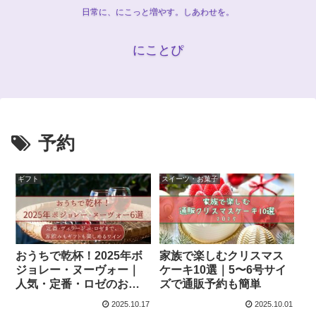
日常に、にこっと増やす。しあわせを。
にことぴ
予約
ギフト
スイーツ・お菓子
おうちで乾杯！2025年ボ
家族で楽しむクリスマス
ジョレー・ヌーヴォー｜
ケーキ10選｜5〜6号サイ
人気・定番・ロゼのおす
ズで通販予約も簡単
すめ6本
2025.10.17
2025.10.01