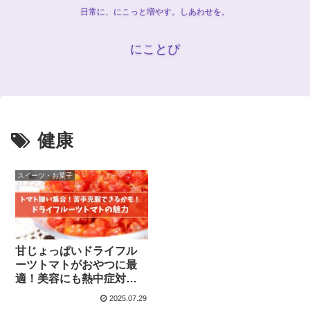
日常に、にこっと増やす。しあわせを。
にことぴ
健康
スイーツ・お菓子
甘じょっぱいドライフル
ーツトマトがおやつに最
適！美容にも熱中症対策
にも◎
2025.07.29