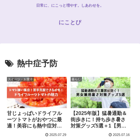
日常に、にこっと増やす。しあわせを。
にことぴ
熱中症予防
スイーツ・お菓子
暮らし
甘じょっぱいドライフル
【2025年版】猛暑通勤＆
ーツトマトがおやつに最
街歩きに！持ち歩き暑さ
適！美容にも熱中症対策
対策グッズ5選＋1【男女
にも◎
兼用/男性にもおすすめ】
2025.07.29
2025.07.16