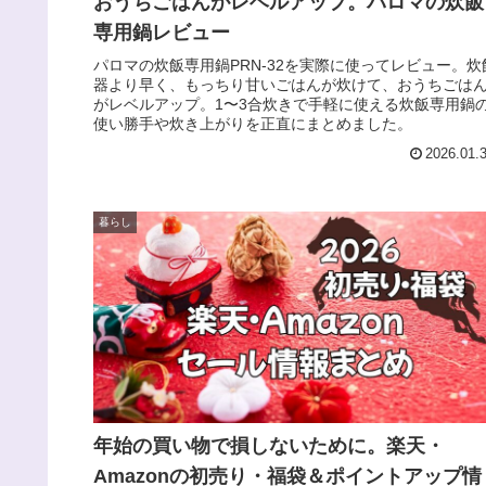
おうちごはんがレベルアップ。パロマの炊飯
専用鍋レビュー
パロマの炊飯専用鍋PRN-32を実際に使ってレビュー。炊
器より早く、もっちり甘いごはんが炊けて、おうちごは
がレベルアップ。1〜3合炊きで手軽に使える炊飯専用鍋
使い勝手や炊き上がりを正直にまとめました。
2026.01.
暮らし
年始の買い物で損しないために。楽天・
Amazonの初売り・福袋＆ポイントアップ情