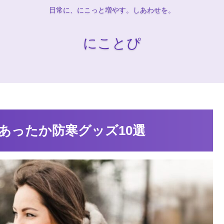
日常に、にこっと増やす。しあわせを。
にことぴ
あったか防寒グッズ10選