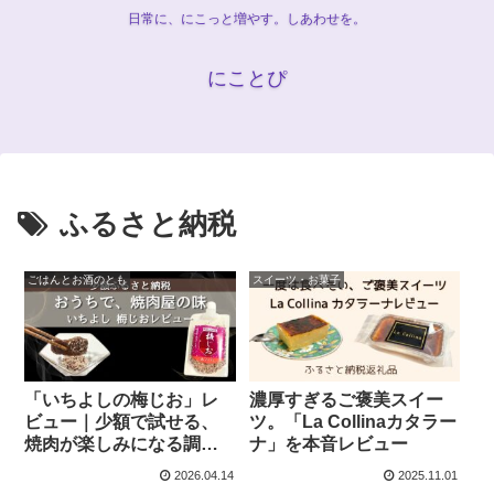
日常に、にこっと増やす。しあわせを。
にことぴ
ふるさと納税
ごはんとお酒のとも
スイーツ・お菓子
「いちよしの梅じお」レ
濃厚すぎるご褒美スイー
ビュー｜少額で試せる、
ツ。「La Collinaカタラー
焼肉が楽しみになる調味
ナ」を本音レビュー
料
2026.04.14
2025.11.01